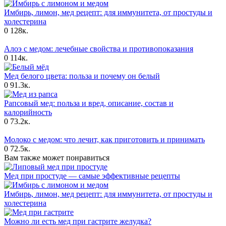
Имбирь, лимон, мед рецепт: для иммунитета, от простуды и
холестерина
0
128к.
Алоэ с медом: лечебные свойства и противопоказания
0
114к.
Мед белого цвета: польза и почему он белый
0
91.3к.
Рапсовый мед: польза и вред, описание, состав и
калорийность
0
73.2к.
Молоко с медом: что лечит, как приготовить и принимать
0
72.5к.
Вам также может понравиться
Мед при простуде — самые эффективные рецепты
Имбирь, лимон, мед рецепт: для иммунитета, от простуды и
холестерина
Можно ли есть мед при гастрите желудка?