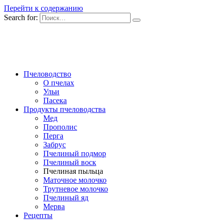
Перейти к содержанию
Search for:
Пчеловодство
О пчелах
Ульи
Пасека
Продукты пчеловодства
Мед
Прополис
Перга
Забрус
Пчелиный подмор
Пчелиный воск
Пчелиная пыльца
Маточное молочко
Трутневое молочко
Пчелиный яд
Мерва
Рецепты