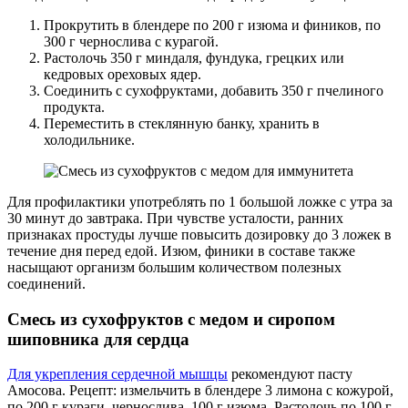
Прокрутить в блендере по 200 г изюма и фиников, по
300 г чернослива с курагой.
Растолочь 350 г миндаля, фундука, грецких или
кедровых ореховых ядер.
Соединить с сухофруктами, добавить 350 г пчелиного
продукта.
Переместить в стеклянную банку, хранить в
холодильнике.
Для профилактики употреблять по 1 большой ложке с утра за
30 минут до завтрака. При чувстве усталости, ранних
признаках простуды лучше повысить дозировку до 3 ложек в
течение дня перед едой. Изюм, финики в составе также
насыщают организм большим количеством полезных
соединений.
Смесь из сухофруктов с медом и сиропом
шиповника для сердца
Для укрепления сердечной мышцы
рекомендуют пасту
Амосова. Рецепт: измельчить в блендере 3 лимона с кожурой,
по 200 г кураги, чернослива, 100 г изюма. Растолочь по 100 г