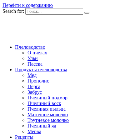
Перейти к содержанию
Search for:
Пчеловодство
О пчелах
Ульи
Пасека
Продукты пчеловодства
Мед
Прополис
Перга
Забрус
Пчелиный подмор
Пчелиный воск
Пчелиная пыльца
Маточное молочко
Трутневое молочко
Пчелиный яд
Мерва
Рецепты