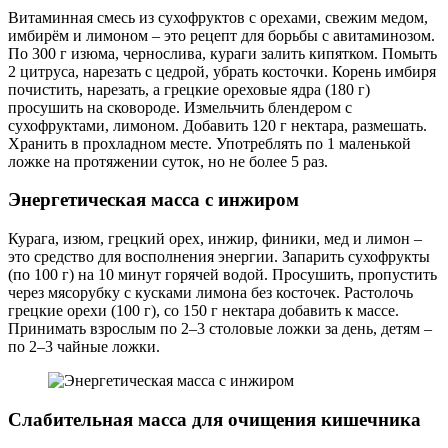
Витаминная смесь из сухофруктов с орехами, свежим медом,
имбирём и лимоном – это рецепт для борьбы с авитаминозом.
По 300 г изюма, чернослива, кураги залить кипятком. Помыть
2 цитруса, нарезать с цедрой, убрать косточки. Корень имбиря
почистить, нарезать, а грецкие ореховые ядра (180 г)
просушить на сковороде. Измельчить блендером с
сухофруктами, лимоном. Добавить 120 г нектара, размешать.
Хранить в прохладном месте. Употреблять по 1 маленькой
ложке на протяжении суток, но не более 5 раз.
Энергетическая масса с инжиром
Курага, изюм, грецкий орех, инжир, финики, мед и лимон –
это средство для восполнения энергии. Запарить сухофрукты
(по 100 г) на 10 минут горячей водой. Просушить, пропустить
через мясорубку с кусками лимона без косточек. Растолочь
грецкие орехи (100 г), со 150 г нектара добавить к массе.
Принимать взрослым по 2–3 столовые ложки за день, детям –
по 2–3 чайные ложки.
Слабительная масса для очищения кишечника