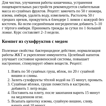
Для чистки, улучшения работы кишечника, устранения
пищеварительных расстройств рекомендуется слабительная
масса из сушёных фруктов. Рецепт: замочить по 50 г инжира,
изюма, имбиря, удалить воду, измельчить. Растолочь 50 г
грецких орехов, прокрутить в блендере 1 лимон с кожурой без
косточек. Ко всем соединённым ингредиентам добавить 5–10
г тёртого имбиря. Принимать трижды за сутки по 1 большой
ложке. Курс составляет 2–3 недели.
Компот из сухофруктов с медом
Полезные свойства: бактерицидное действие, нормализация
работы ЖКТ и укрепление иммунитета. Целебный напиток
улучшает состояние кровеносной системы, повышает
настроение, стимулирует обмен веществ. Рецепт:
Взять по 50 сушёных груш, яблок, по 20 г сушёной
вишни и сливы.
Залить сухофрукты тёплой водой на 15 минут, промыть.
Сушёные яблоки, груши поместить в кастрюлю,
добавить 1 литр воды.
Поставить на плиту, после закипания варить 15 минут
на медленном огне.
Всыпать щепотку изюма, сушёную вишню, сливу,
варить ещё 10 минут.